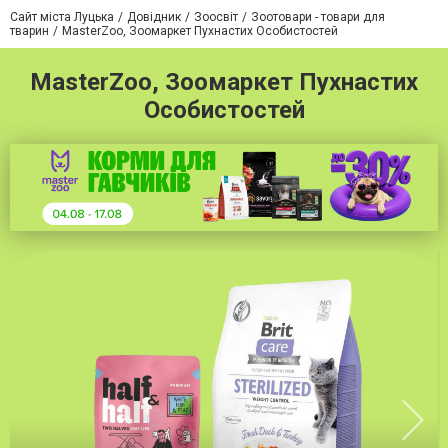
Сайт міста Луцька
Довідник
Зоосвіт
Зоотовари - товари для
тварин
MasterZoo, Зоомаркет Пухнастих Особистостей
MasterZoo, Зоомаркет Пухнастих
Особистостей