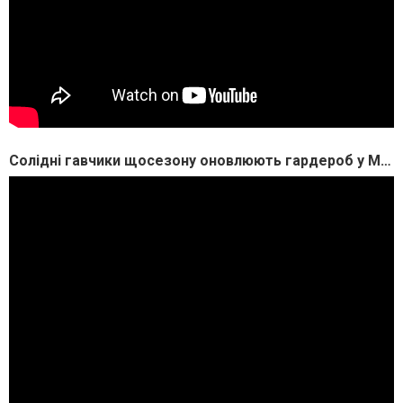
Солідні гавчики щосезону оновлюють гардероб у MasterZoo ?